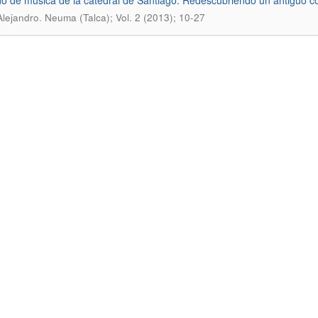
do de música de la catedral de Santiago: Redescubriendo un antiguo co
.
Alejandro
Neuma (Talca); Vol. 2 (2013); 10-27