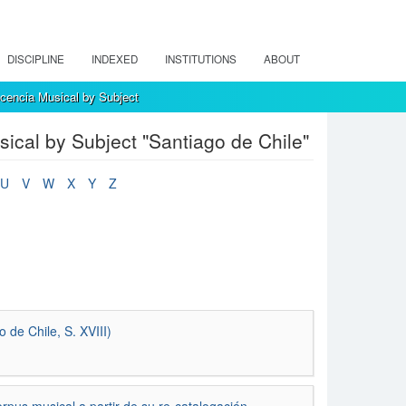
DISCIPLINE
INDEXED
INSTITUTIONS
ABOUT
encia Musical by Subject
cal by Subject "Santiago de Chile"
U
V
W
X
Y
Z
 de Chile, S. XVIII)