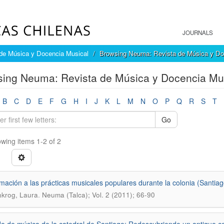
JOURNALS
de Música y Docencia Musical
Browsing Neuma: Revista de Música y Doc
ing Neuma: Revista de Música y Docencia Musi
B
C
D
E
F
G
H
I
J
K
L
M
N
O
P
Q
R
S
T
Go
wing items 1-2 of 2
mación a las prácticas musicales populares durante la colonia (Santiago
.
krog, Laura
Neuma (Talca); Vol. 2 (2011); 66-90