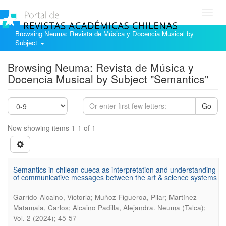
Toggl
navig
Browsing Neuma: Revista de Música y Docencia Musical by
Subject
Browsing Neuma: Revista de Música y
Docencia Musical by Subject "Semantics"
Go
Now showing items 1-1 of 1
Semantics in chilean cueca as interpretation and understanding
of communicative messages between the art & science systems
Garrido-Alcaino, Victoria; Muñoz-Figueroa, Pilar; Martínez
.
Matamala, Carlos; Alcaino Padilla, Alejandra
Neuma (Talca);
Vol. 2 (2024); 45-57