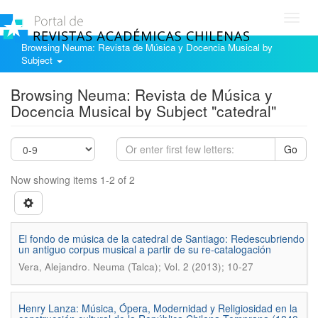
Toggl
navig
Browsing Neuma: Revista de Música y Docencia Musical by
Subject
Browsing Neuma: Revista de Música y
Docencia Musical by Subject "catedral"
Go
Now showing items 1-2 of 2
El fondo de música de la catedral de Santiago: Redescubriendo
un antiguo corpus musical a partir de su re-catalogación
.
Vera, Alejandro
Neuma (Talca); Vol. 2 (2013); 10-27
Henry Lanza: Música, Ópera, Modernidad y Religiosidad en la