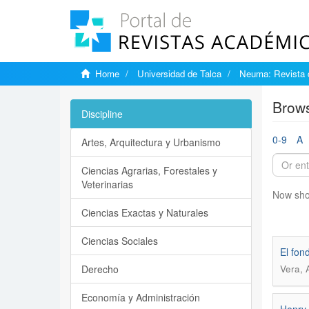
Home
Universidad de Talca
Neuma: Revista 
Brows
Discipline
0-9
A
Artes, Arquitectura y Urbanismo
Ciencias Agrarias, Forestales y
Veterinarias
Now sho
Ciencias Exactas y Naturales
Ciencias Sociales
El fon
Derecho
Vera, 
Economía y Administración