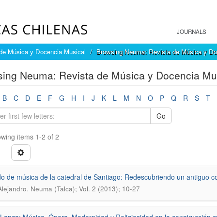
JOURNALS
de Música y Docencia Musical
Browsing Neuma: Revista de Música y Doc
ing Neuma: Revista de Música y Docencia Musi
B
C
D
E
F
G
H
I
J
K
L
M
N
O
P
Q
R
S
T
Go
wing items 1-2 of 2
do de música de la catedral de Santiago: Redescubriendo un antiguo co
.
Alejandro
Neuma (Talca); Vol. 2 (2013); 10-27