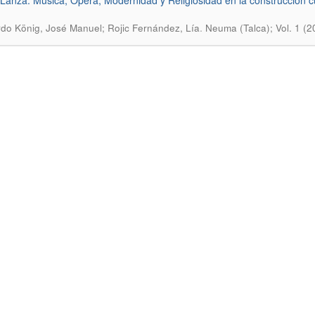
Lanza: Música, Ópera, Modernidad y Religiosidad en la construcción c
.
rdo König, José Manuel; Rojic Fernández, Lía
Neuma (Talca); Vol. 1 (2