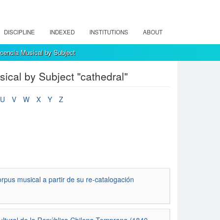
DISCIPLINE
INDEXED
INSTITUTIONS
ABOUT
encia Musical by Subject
cal by Subject "cathedral"
U
V
W
X
Y
Z
rpus musical a partir de su re-catalogación