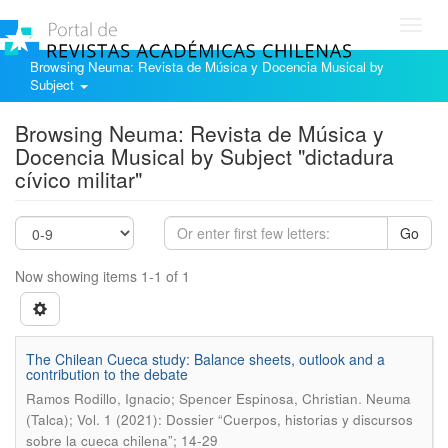
Toggl
navig
Browsing Neuma: Revista de Música y Docencia Musical by
Subject
Browsing Neuma: Revista de Música y
Docencia Musical by Subject "dictadura
cívico militar"
Go
Now showing items 1-1 of 1
The Chilean Cueca study: Balance sheets, outlook and a
contribution to the debate
.
Ramos Rodillo, Ignacio; Spencer Espinosa, Christian
Neuma
(Talca); Vol. 1 (2021): Dossier “Cuerpos, historias y discursos
sobre la cueca chilena”; 14-29