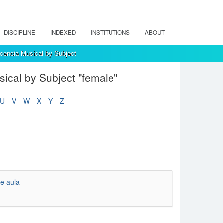
DISCIPLINE
INDEXED
INSTITUTIONS
ABOUT
encia Musical by Subject
ical by Subject "female"
U
V
W
X
Y
Z
de aula