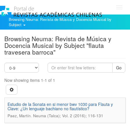
Toggl
navig
Browsing Neuma: Revista de Música y Docencia Musical by
Subject
Browsing Neuma: Revista de Música y
Docencia Musical by Subject "flauta
travesera barroca"
Go
Now showing items 1-1 of 1
Estudio de la Sonata en si menor bwv 1030 para Flauta y
Clave: ¿Un lenguaje bachiano no flautístico?
.
Paez, Martín
Neuma (Talca); Vol. 2 (2016); 116-131