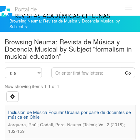
Toggl
navig
Browsing Neuma: Revista de Música y Docencia Musical by
Subject
Browsing Neuma: Revista de Música y
Docencia Musical by Subject "formalism in
musical education"
Go
Now showing items 1-1 of 1
Inclusión de Música Popular Urbana por parte de docentes de
música en Chile
.
Jorquera, Raúl; Godall, Pere
Neuma (Talca); Vol. 2 (2018);
132-159