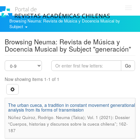
Toggl
navig
Browsing Neuma: Revista de Música y Docencia Musical by
Subject
Browsing Neuma: Revista de Música y
Docencia Musical by Subject "generación"
Go
Now showing items 1-1 of 1
The urban cueca, a tradition in constant movement generational
analysis from its forms of transmission
.
Núñez Quiroz, Rodrigo
Neuma (Talca); Vol. 1 (2021): Dossier
“Cuerpos, historias y discursos sobre la cueca chilena”; 162-
187