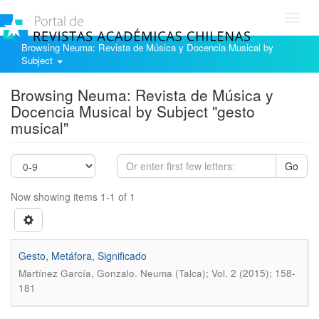
Toggl
navig
Browsing Neuma: Revista de Música y Docencia Musical by
Subject
Browsing Neuma: Revista de Música y
Docencia Musical by Subject "gesto
musical"
Go
Now showing items 1-1 of 1
Gesto, Metáfora, Significado
.
Martínez García, Gonzalo
Neuma (Talca); Vol. 2 (2015); 158-
181