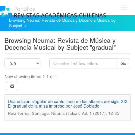
Toggl
navig
Browsing Neuma: Revista de Música y Docencia Musical by
Subject
Browsing Neuma: Revista de Música y
Docencia Musical by Subject "gradual"
Go
Now showing items 1-1 of 1
Una edición singular de canto llano en los albores del siglo XIX:
El gradual de la misa impreso por José Doblado
.
Ruiz Torres, Santiago
Neuma (Talca); Vol. 1 (2017); 12-35