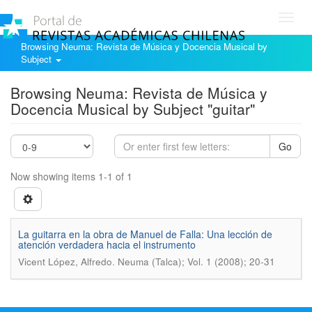
Toggl
navig
Browsing Neuma: Revista de Música y Docencia Musical by
Subject
Browsing Neuma: Revista de Música y
Docencia Musical by Subject "guitar"
Go
Now showing items 1-1 of 1
La guitarra en la obra de Manuel de Falla: Una lección de
atención verdadera hacia el instrumento
.
Vicent López, Alfredo
Neuma (Talca); Vol. 1 (2008); 20-31