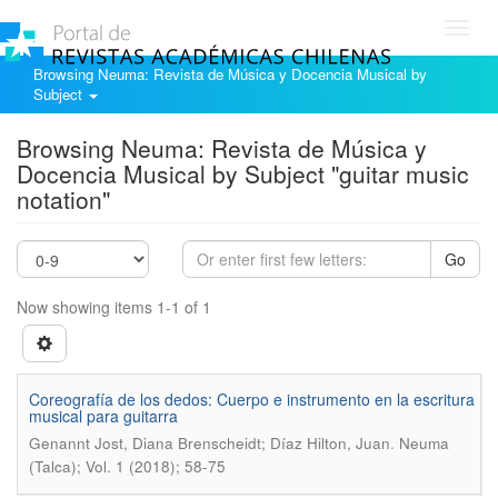
Toggl
navig
Browsing Neuma: Revista de Música y Docencia Musical by
Subject
Browsing Neuma: Revista de Música y
Docencia Musical by Subject "guitar music
notation"
Go
Now showing items 1-1 of 1
Coreografía de los dedos: Cuerpo e instrumento en la escritura
musical para guitarra
.
Genannt Jost, Diana Brenscheidt; Díaz Hilton, Juan
Neuma
(Talca); Vol. 1 (2018); 58-75