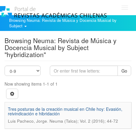
Toggl
navig
Browsing Neuma: Revista de Música y Docencia Musical by
Subject
Browsing Neuma: Revista de Música y
Docencia Musical by Subject
"hybridization"
Go
Now showing items 1-1 of 1
Tres posturas de la creación musical en Chile hoy: Evasión,
reivindicación e hibridación
.
Luis Pacheco, Jorge
Neuma (Talca); Vol. 2 (2016); 44-72