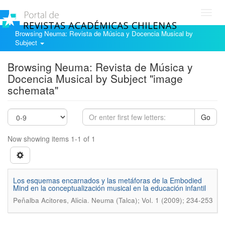
Toggl
navig
Browsing Neuma: Revista de Música y Docencia Musical by
Subject
Browsing Neuma: Revista de Música y
Docencia Musical by Subject "image
schemata"
Go
Now showing items 1-1 of 1
Los esquemas encarnados y las metáforas de la Embodied
Mind en la conceptualización musical en la educación infantil
.
Peñalba Acitores, Alicia
Neuma (Talca); Vol. 1 (2009); 234-253