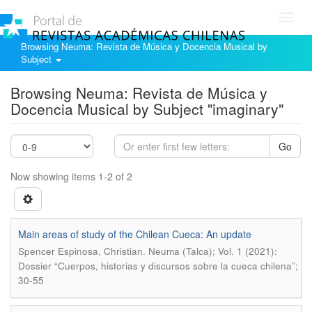
Toggl
navig
Browsing Neuma: Revista de Música y Docencia Musical by
Subject
Browsing Neuma: Revista de Música y
Docencia Musical by Subject "imaginary"
Go
Now showing items 1-2 of 2
Main areas of study of the Chilean Cueca: An update
.
Spencer Espinosa, Christian
Neuma (Talca); Vol. 1 (2021):
Dossier “Cuerpos, historias y discursos sobre la cueca chilena”;
30-55