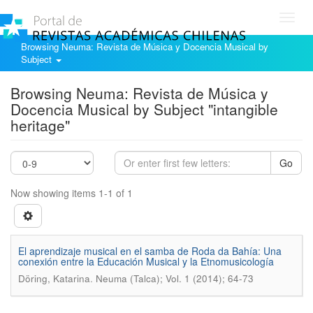
Toggl
navig
Browsing Neuma: Revista de Música y Docencia Musical by
Subject
Browsing Neuma: Revista de Música y
Docencia Musical by Subject "intangible
heritage"
Go
Now showing items 1-1 of 1
El aprendizaje musical en el samba de Roda da Bahía: Una
conexión entre la Educación Musical y la Etnomusicología
.
Döring, Katarina
Neuma (Talca); Vol. 1 (2014); 64-73