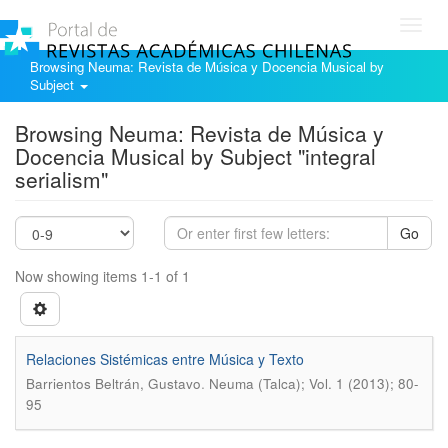
Toggl
navig
Browsing Neuma: Revista de Música y Docencia Musical by
Subject
Browsing Neuma: Revista de Música y
Docencia Musical by Subject "integral
serialism"
Go
Now showing items 1-1 of 1
Relaciones Sistémicas entre Música y Texto
.
Barrientos Beltrán, Gustavo
Neuma (Talca); Vol. 1 (2013); 80-
95