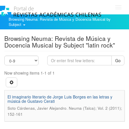
Toggl
navig
Browsing Neuma: Revista de Música y Docencia Musical by
Subject
Browsing Neuma: Revista de Música y
Docencia Musical by Subject "latin rock"
Go
Now showing items 1-1 of 1
El imaginario literario de Jorge Luis Borges en las letras y
música de Gustavo Cerati
.
Soto Cárdenas, Javier Alejandro
Neuma (Talca); Vol. 2 (2011);
152-161