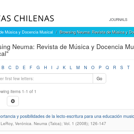
JOURNALS
de Música y Docencia Musical
Browsing Neuma: Revista de Música y Doc
ing Neuma: Revista de Música y Docencia Music
al"
B
C
D
E
F
G
H
I
J
K
L
M
N
O
P
Q
R
S
T
Go
wing items 1-1 of 1
ortancia y posibilidades de la lecto-escritura para una educación music
.
LeRoy, Verónica
Neuma (Talca); Vol. 1 (2008); 126-147