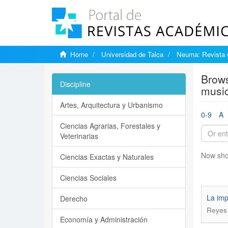
Home
Universidad de Talca
Neuma: Revista 
Brows
Discipline
music
Artes, Arquitectura y Urbanismo
0-9
A
Ciencias Agrarias, Forestales y
Veterinarias
Now sho
Ciencias Exactas y Naturales
Ciencias Sociales
La imp
Derecho
Reyes 
Economía y Administración