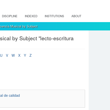
DISCIPLINE
INDEXED
INSTITUTIONS
ABOUT
encia Musical by Subject
al by Subject "lecto-escritura
U
V
W
X
Y
Z
al de calidad