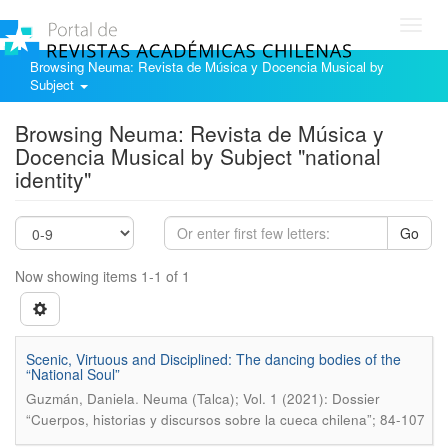
Toggl
navig
Browsing Neuma: Revista de Música y Docencia Musical by
Subject
Browsing Neuma: Revista de Música y
Docencia Musical by Subject "national
identity"
Go
Now showing items 1-1 of 1
Scenic, Virtuous and Disciplined: The dancing bodies of the
“National Soul”
.
Guzmán, Daniela
Neuma (Talca); Vol. 1 (2021): Dossier
“Cuerpos, historias y discursos sobre la cueca chilena”; 84-107