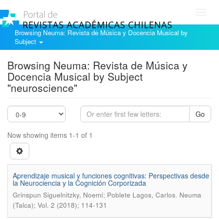
Toggl
navig
Browsing Neuma: Revista de Música y Docencia Musical by
Subject
Browsing Neuma: Revista de Música y
Docencia Musical by Subject
"neuroscience"
Go
Now showing items 1-1 of 1
Aprendizaje musical y funciones cognitivas: Perspectivas desde
la Neurociencia y la Cognición Corporizada
.
Grinspun Siguelnitzky, Noemí; Poblete Lagos, Carlos
Neuma
(Talca); Vol. 2 (2018); 114-131