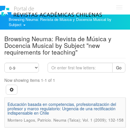
Toggl
navig
Browsing Neuma: Revista de Música y Docencia Musical by
Subject
Browsing Neuma: Revista de Música y
Docencia Musical by Subject "new
requirements for teaching"
Go
Now showing items 1-1 of 1
Educación basada en competencias, profesionalización del
profesor y marco regulatorio: Urgencia de una rectificación
indispensable en Chile
.
Montero Lagos, Patricio
Neuma (Talca); Vol. 1 (2009); 132-158