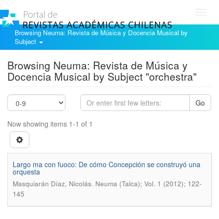
Toggl
navig
Browsing Neuma: Revista de Música y Docencia Musical by
Subject
Browsing Neuma: Revista de Música y
Docencia Musical by Subject "orchestra"
Go
Now showing items 1-1 of 1
Largo ma con fuoco: De cómo Concepción se construyó una
orquesta
.
Masquiarán Díaz, Nicolás
Neuma (Talca); Vol. 1 (2012); 122-
145