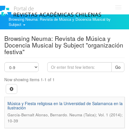
Toggl
navig
Browsing Neuma: Revista de Música y Docencia Musical by
Subject
Browsing Neuma: Revista de Música y
Docencia Musical by Subject "organización
festiva"
Go
Now showing items 1-1 of 1
Música y Fiesta religiosa en la Universidad de Salamanca en la
ilustración
.
García-Bernalt Alonso, Bernardo
Neuma (Talca); Vol. 1 (2014);
10-39