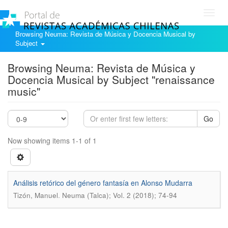
Toggl
navig
Browsing Neuma: Revista de Música y Docencia Musical by
Subject
Browsing Neuma: Revista de Música y
Docencia Musical by Subject "renaissance
music"
Go
Now showing items 1-1 of 1
Análisis retórico del género fantasía en Alonso Mudarra
.
Tizón, Manuel
Neuma (Talca); Vol. 2 (2018); 74-94