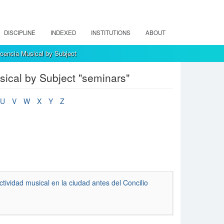
DISCIPLINE
INDEXED
INSTITUTIONS
ABOUT
encia Musical by Subject
ical by Subject "seminars"
U
V
W
X
Y
Z
ctividad musical en la ciudad antes del Concilio