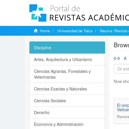
Home
Universidad de Talca
Neuma: Revista 
Brows
Discipline
0-9
A
Artes, Arquitectura y Urbanismo
Ciencias Agrarias, Forestales y
Veterinarias
Now sho
Ciencias Exactas y Naturales
Ciencias Sociales
El cor
Vatica
Derecho
Ramos 
Economía y Administración