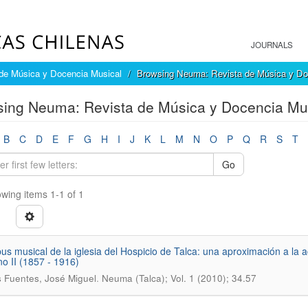
JOURNALS
de Música y Docencia Musical
Browsing Neuma: Revista de Música y Doc
ing Neuma: Revista de Música y Docencia Mus
B
C
D
E
F
G
H
I
J
K
L
M
N
O
P
Q
R
S
T
Go
wing items 1-1 of 1
pus musical de la iglesia del Hospicio de Talca: una aproximación a la a
no II (1857 - 1916)
.
Fuentes, José Miguel
Neuma (Talca); Vol. 1 (2010); 34.57