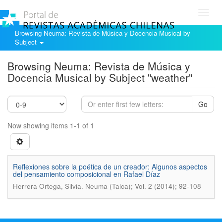
Toggl
navig
Browsing Neuma: Revista de Música y Docencia Musical by
Subject
Browsing Neuma: Revista de Música y
Docencia Musical by Subject "weather"
Go
Now showing items 1-1 of 1
Reflexiones sobre la poética de un creador: Algunos aspectos
del pensamiento composicional en Rafael Díaz
.
Herrera Ortega, Silvia
Neuma (Talca); Vol. 2 (2014); 92-108