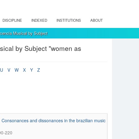
DISCIPLINE
INDEXED
INSTITUTIONS
ABOUT
encia Musical by Subject
sical by Subject "women as
U
V
W
X
Y
Z
: Consonances and dissonances in the brazilian music
190-220