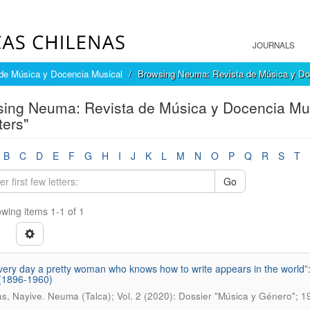
JOURNALS
de Música y Docencia Musical
Browsing Neuma: Revista de Música y Doc
ing Neuma: Revista de Música y Docencia Mu
ters"
B
C
D
E
F
G
H
I
J
K
L
M
N
O
P
Q
R
S
T
Go
wing items 1-1 of 1
very day a pretty woman who knows how to write appears in the world”
(1896-1960)
.
s, Nayive
Neuma (Talca); Vol. 2 (2020): Dossier "Música y Género"; 