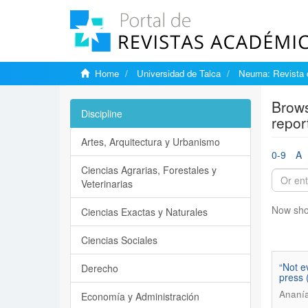
Home
Universidad de Talca
Neuma: Revista 
Brows
Discipline
repor
Artes, Arquitectura y Urbanismo
0-9
A
Ciencias Agrarias, Forestales y
Veterinarias
Now sho
Ciencias Exactas y Naturales
Ciencias Sociales
“Not e
Derecho
press 
Ananía
Economía y Administración