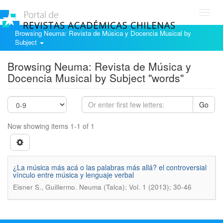
Toggl
navig
Browsing Neuma: Revista de Música y Docencia Musical by
Subject
Browsing Neuma: Revista de Música y
Docencia Musical by Subject "words"
Go
Now showing items 1-1 of 1
¿La música más acá o las palabras más allá? el controversial
vínculo entre música y lenguaje verbal
.
Eisner S., Guillermo
Neuma (Talca); Vol. 1 (2013); 30-46