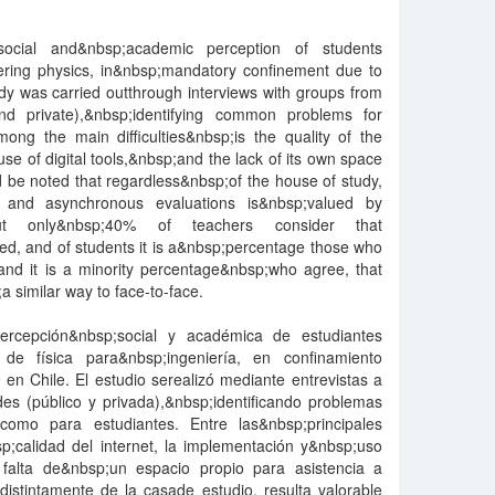
social and&nbsp;academic perception of students
ering physics, in&nbsp;mandatory confinement due to
dy was carried outthrough interviews with groups from
and private),&nbsp;identifying common problems for
ong the main difficulties&nbsp;is the quality of the
se of digital tools,&nbsp;and the lack of its own space
d be noted that regardless&nbsp;of the house of study,
s and asynchronous evaluations is&nbsp;valued by
ut only&nbsp;40% of teachers consider that
ed, and of students it is a&nbsp;percentage those who
and it is a minority percentage&nbsp;who agree, that
a similar way to face-to-face.
 percepción&nbsp;social y académica de estudiantes
de física para&nbsp;ingeniería, en confinamiento
 en Chile. El estudio serealizó mediante entrevistas a
es (público y privada),&nbsp;identificando problemas
omo para estudiantes. Entre las&nbsp;principales
sp;calidad del internet, la implementación y&nbsp;uso
 falta de&nbsp;un espacio propio para asistencia a
istintamente de la casade estudio, resulta valorable