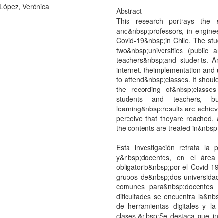
ópez, Verónica
Abstract
This research portrays the 
and&nbsp;professors, in engine
Covid-19&nbsp;in Chile. The stu
two&nbsp;universities (public 
teachers&nbsp;and students. Am
internet, theimplementation and u
to attend&nbsp;classes. It shoul
the recording of&nbsp;classe
students and teachers, b
learning&nbsp;results are achiev
perceive that theyare reached, 
the contents are treated in&nbsp;
Esta investigación retrata la
y&nbsp;docentes, en el área 
obligatorio&nbsp;por el Covid-19
grupos de&nbsp;dos universidad
comunes para&nbsp;docentes c
dificultades se encuentra la&nb
de herramientas digitales y la
clases.&nbsp;Se destaca que ind