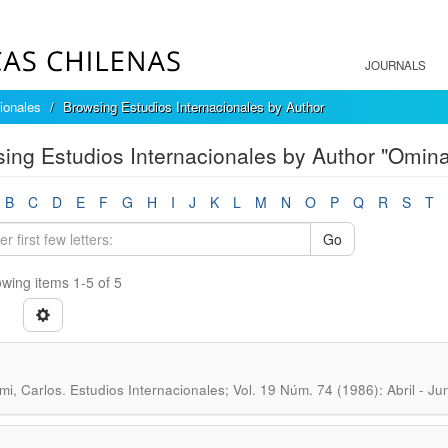
JOURNALS
ionales
Browsing Estudios Internacionales by Author
ing Estudios Internacionales by Author "Omina
B
C
D
E
F
G
H
I
J
K
L
M
N
O
P
Q
R
S
T
Go
wing items 1-5 of 5
.
i, Carlos
Estudios Internacionales; Vol. 19 Núm. 74 (1986): Abril - Ju