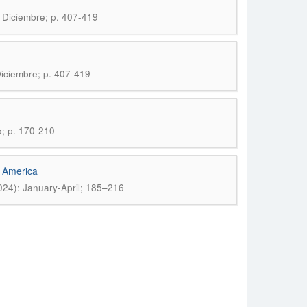
- Diciembre; p. 407-419
Diciembre; p. 407-419
o; p. 170-210
n America
2024): January-April; 185–216