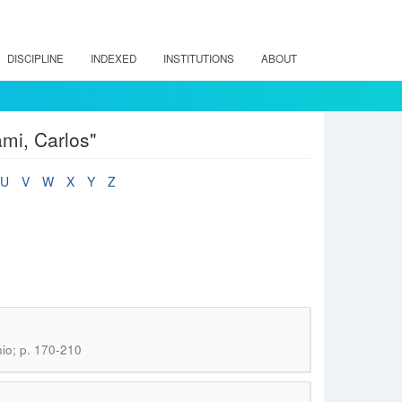
DISCIPLINE
INDEXED
INSTITUTIONS
ABOUT
mi, Carlos"
U
V
W
X
Y
Z
nio; p. 170-210