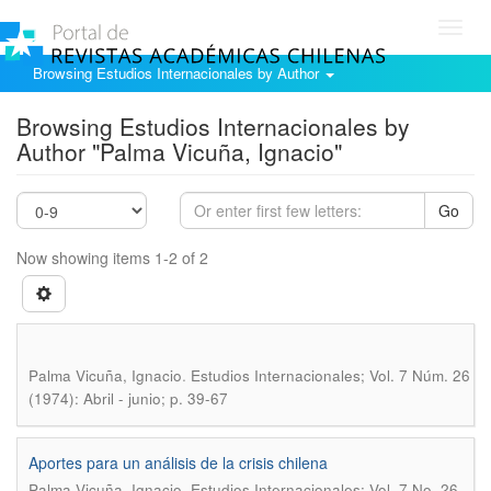
Toggl
navig
Browsing Estudios Internacionales by Author
Browsing Estudios Internacionales by
Author "Palma Vicuña, Ignacio"
Go
Now showing items 1-2 of 2
.
Palma Vicuña, Ignacio
Estudios Internacionales; Vol. 7 Núm. 26
(1974): Abril - junio; p. 39-67
Aportes para un análisis de la crisis chilena
.
Palma Vicuña, Ignacio
Estudios Internacionales; Vol. 7 No. 26