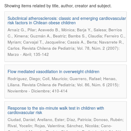
Showing items related by title, author, creator and subject.
Subclinical atherosclerosis: classic and emerging cardiovascular
risk factors in Chilean obese children
Arnaíz G., Pilar; Acevedo B., Mónica; Barja Y., Salesa; Berríos
C., Ximena; Guzmán A., Beatriz; Bambs S., Claudia; Ferreiro C.,
Myriam; Carvajal T., Jacqueline; Cassis A., Berta; Navarrete R.,
.
Carlos
Revista Chilena de Pediatría; Vol. 78, Núm. 2 (2007):
Marzo - Abril; 135-142
Flow mediated vasodilation in overweight children
Rodríguez, Diego; Coll, Mauricio; Guerrero, Rafael; Henao,
.
Liliana
Revista Chilena de Pediatría; Vol. 86, Núm. 6 (2015):
Noviembre - Diciembre; 410-414
Response to the six-minute walk test in children with
cardiovascular risk
Ciudad, Daniel; Arellano, Ester; Díaz, Patricia; Donoso, Rubén;
Rival, Yocelin; Rojas, Valentina; Sánchez, Nicolás; Cano-