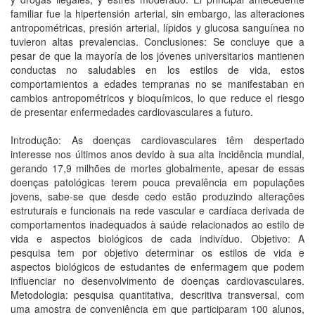
familiar fue la hipertensión arterial, sin embargo, las alteraciones
antropométricas, presión arterial, lípidos y glucosa sanguínea no
tuvieron altas prevalencias. Conclusiones: Se concluye que a
pesar de que la mayoría de los jóvenes universitarios mantienen
conductas no saludables en los estilos de vida, estos
comportamientos a edades tempranas no se manifestaban en
cambios antropométricos y bioquímicos, lo que reduce el riesgo
de presentar enfermedades cardiovasculares a futuro.
Introdução: As doenças cardiovasculares têm despertado
interesse nos últimos anos devido à sua alta incidência mundial,
gerando 17,9 milhões de mortes globalmente, apesar de essas
doenças patológicas terem pouca prevalência em populações
jovens, sabe-se que desde cedo estão produzindo alterações
estruturais e funcionais na rede vascular e cardíaca derivada de
comportamentos inadequados à saúde relacionados ao estilo de
vida e aspectos biológicos de cada indivíduo. Objetivo: A
pesquisa tem por objetivo determinar os estilos de vida e
aspectos biológicos de estudantes de enfermagem que podem
influenciar no desenvolvimento de doenças cardiovasculares.
Metodologia: pesquisa quantitativa, descritiva transversal, com
uma amostra de conveniência em que participaram 100 alunos,