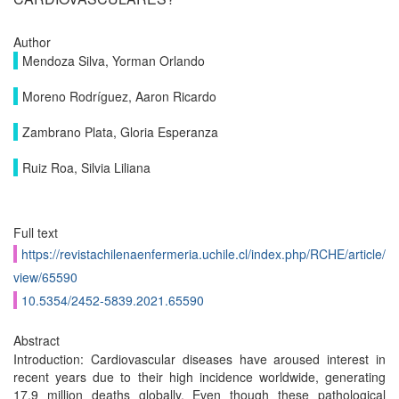
Author
Mendoza Silva, Yorman Orlando
Moreno Rodríguez, Aaron Ricardo
Zambrano Plata, Gloria Esperanza
Ruiz Roa, Silvia Liliana
Full text
https://revistachilenaenfermeria.uchile.cl/index.php/RCHE/article/
view/65590
10.5354/2452-5839.2021.65590
Abstract
Introduction: Cardiovascular diseases have aroused interest in
recent years due to their high incidence worldwide, generating
17.9 million deaths globally. Even though these pathological