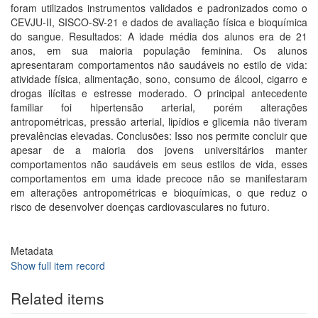
foram utilizados instrumentos validados e padronizados como o
CEVJU-II, SISCO-SV-21 e dados de avaliação física e bioquímica
do sangue. Resultados: A idade média dos alunos era de 21
anos, em sua maioria população feminina. Os alunos
apresentaram comportamentos não saudáveis no estilo de vida:
atividade física, alimentação, sono, consumo de álcool, cigarro e
drogas ilícitas e estresse moderado. O principal antecedente
familiar foi hipertensão arterial, porém alterações
antropométricas, pressão arterial, lipídios e glicemia não tiveram
prevalências elevadas. Conclusões: Isso nos permite concluir que
apesar de a maioria dos jovens universitários manter
comportamentos não saudáveis em seus estilos de vida, esses
comportamentos em uma idade precoce não se manifestaram
em alterações antropométricas e bioquímicas, o que reduz o
risco de desenvolver doenças cardiovasculares no futuro.
Metadata
Show full item record
Related items