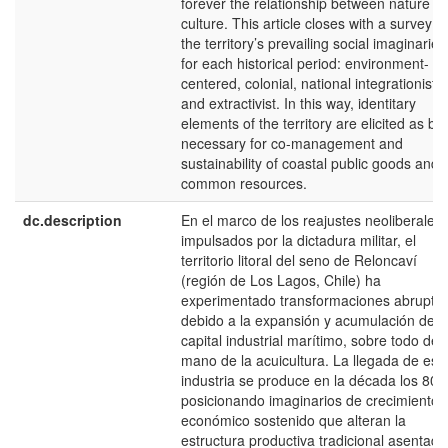
forever the relationship between nature a
culture. This article closes with a survey o
the territory’s prevailing social imaginaries
for each historical period: environment-
centered, colonial, national integrationist,
and extractivist. In this way, identitary
elements of the territory are elicited as be
necessary for co-management and
sustainability of coastal public goods and
common resources.
dc.description
En el marco de los reajustes neoliberales
impulsados por la dictadura militar, el
territorio litoral del seno de Reloncaví
(región de Los Lagos, Chile) ha
experimentado transformaciones abrupta
debido a la expansión y acumulación del
capital industrial marítimo, sobre todo de l
mano de la acuicultura. La llegada de est
industria se produce en la década los 80,
posicionando imaginarios de crecimiento
económico sostenido que alteran la
estructura productiva tradicional asentada