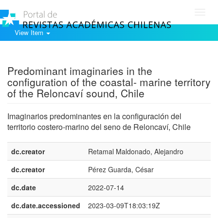
Toggl
navig
View Item
Show simple item record
Predominant imaginaries in the
configuration of the coastal- marine territory
of the Reloncaví sound, Chile
Imaginarios predominantes en la configuración del
territorio costero-marino del seno de Reloncaví, Chile
dc.creator
Retamal Maldonado, Alejandro
dc.creator
Pérez Guarda, César
dc.date
2022-07-14
dc.date.accessioned
2023-03-09T18:03:19Z