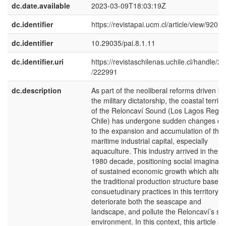
dc.date.available
2023-03-09T18:03:19Z
dc.identifier
https://revistapai.ucm.cl/article/view/920
dc.identifier
10.29035/pai.8.1.11
dc.identifier.uri
https://revistaschilenas.uchile.cl/handle/2
/222991
dc.description
As part of the neoliberal reforms driven by
the military dictatorship, the coastal territo
of the Reloncaví Sound (Los Lagos Regio
Chile) has undergone sudden changes du
to the expansion and accumulation of the
maritime industrial capital, especially
aquaculture. This industry arrived in the
1980 decade, positioning social imaginari
of sustained economic growth which alter
the traditional production structure based
consuetudinary practices in this territory,
deteriorate both the seascape and
landscape, and pollute the Reloncaví’s se
environment. In this context, this article a