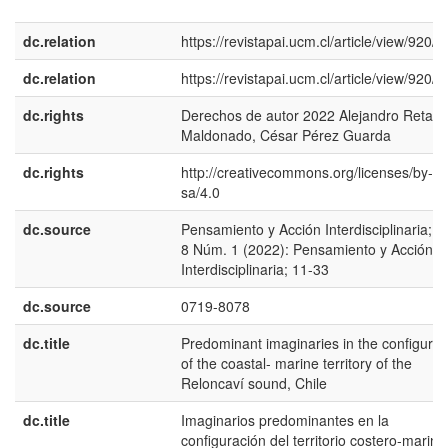
dc.relation
https://revistapai.ucm.cl/article/view/920/9
dc.relation
https://revistapai.ucm.cl/article/view/920/9
dc.rights
Derechos de autor 2022 Alejandro Retam
Maldonado, César Pérez Guarda
dc.rights
http://creativecommons.org/licenses/by-nc
sa/4.0
dc.source
Pensamiento y Acción Interdisciplinaria; Vo
8 Núm. 1 (2022): Pensamiento y Acción
Interdisciplinaria; 11-33
dc.source
0719-8078
dc.title
Predominant imaginaries in the configurat
of the coastal- marine territory of the
Reloncaví sound, Chile
dc.title
Imaginarios predominantes en la
configuración del territorio costero-marino