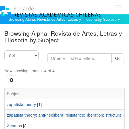
Toggl
navig
Browsing Alpha: Revista de Artes, Letras y Filosofía by Subject
Browsing Alpha: Revista de Artes, Letras y
Filosofía by Subject
Go
Now showing items 1-4 of 4
Subject
zapatista theory
[1]
zapatista theory; anti-neoliberal resistance; liberation; structural 
Zapatos
[2]