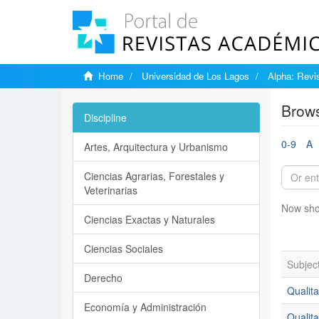
Home
Universidad de Los Lagos
Alpha: Revis
Brows
Discipline
0-9
A
Artes, Arquitectura y Urbanismo
Ciencias Agrarias, Forestales y
Veterinarias
Now sho
Ciencias Exactas y Naturales
Ciencias Sociales
Subjec
Derecho
Qualita
Economía y Administración
Qualita