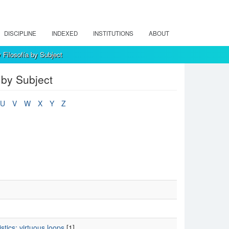
DISCIPLINE
INDEXED
INSTITUTIONS
ABOUT
 Filosofía by Subject
 by Subject
U
V
W
X
Y
Z
stics; virtuous loops
[1]