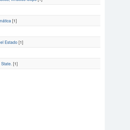
mática
[1]
del Estado
[1]
 State.
[1]