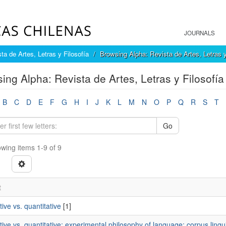
JOURNALS
ta de Artes, Letras y Filosofía
Browsing Alpha: Revista de Artes, Letras y
ing Alpha: Revista de Artes, Letras y Filosofía
B
C
D
E
F
G
H
I
J
K
L
M
N
O
P
Q
R
S
T
Go
wing items 1-9 of 9
t
tive vs. quantitative
[1]
tive vs. quantitative; experimental philosophy of language; corpus lingui