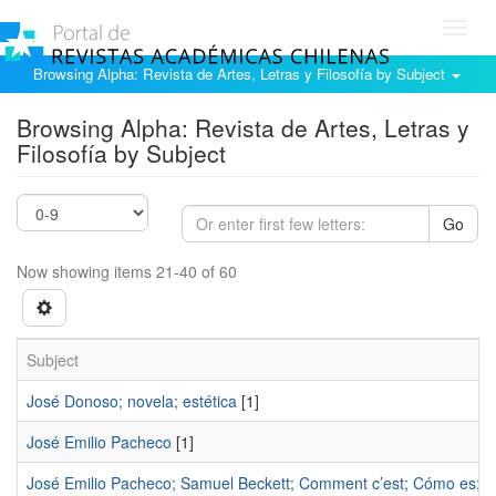
Toggl
navig
Browsing Alpha: Revista de Artes, Letras y Filosofía by Subject
Browsing Alpha: Revista de Artes, Letras y
Filosofía by Subject
Go
Now showing items 21-40 of 60
Subject
José Donoso; novela; estética
[1]
José Emilio Pacheco
[1]
José Emilio Pacheco; Samuel Beckett; Comment c’est; Cómo es; J