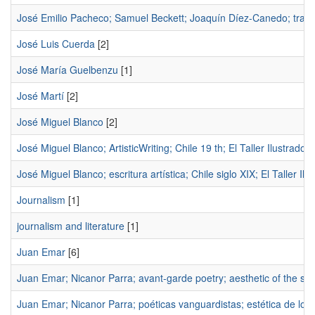
José Emilio Pacheco; Samuel Beckett; Joaquín Díez-Canedo; trans
José Luis Cuerda
[2]
José María Guelbenzu
[1]
José Martí
[2]
José Miguel Blanco
[2]
José Miguel Blanco; ArtisticWriting; Chile 19 th; El Taller Ilustrado
[
José Miguel Blanco; escritura artística; Chile siglo XIX; El Taller Ilu
Journalism
[1]
journalism and literature
[1]
Juan Emar
[6]
Juan Emar; Nicanor Parra; avant-garde poetry; aesthetic of the su
Juan Emar; Nicanor Parra; poéticas vanguardistas; estética de lo 