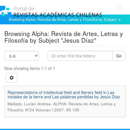
Toggl
navig
Browsing Alpha: Revista de Artes, Letras y Filosofía by Subject
Browsing Alpha: Revista de Artes, Letras y
Filosofía by Subject "Jesus Díaz"
Go
Now showing items 1-1 of 1
Representations of intellectual field and literary field in Las
iniciales de la tierra and Las palabras perdidas by Jesús Díaz
.
Mellado, Lucian Andrea
ALPHA: Revista de Artes, Letras y
Filosofía; N°24 Volumen I 2007; 95-109