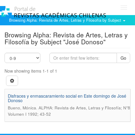
Toggl
navig
Browsing Alpha: Revista de Artes, Letras y Filosofía by Subject
Browsing Alpha: Revista de Artes, Letras y
Filosofía by Subject "José Donoso"
Go
Now showing items 1-1 of 1
Disfraces y enmascaramiento social en Este domingo de José
Donoso
.
Bueno, Mónica
ALPHA: Revista de Artes, Letras y Filosofía; N°8
Volumen I 1992; 43-52