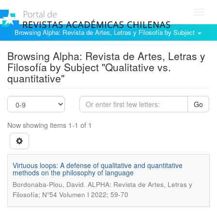
Toggl
navig
Browsing Alpha: Revista de Artes, Letras y Filosofía by Subject
Browsing Alpha: Revista de Artes, Letras y
Filosofía by Subject "Qualitative vs.
quantitative"
Go
Now showing items 1-1 of 1
Virtuous loops: A defense of qualitative and quantitative
methods on the philosophy of language
.
Bordonaba-Plou, David
ALPHA: Revista de Artes, Letras y
Filosofía; N°54 Volumen I 2022; 59-70