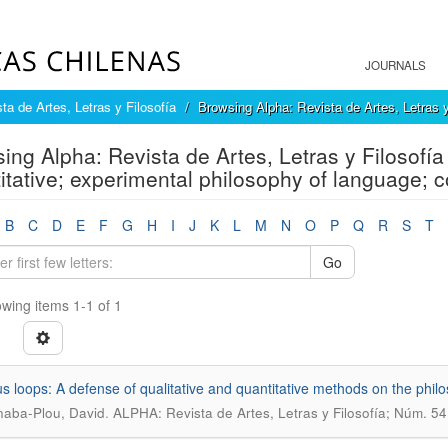
JOURNALS
ta de Artes, Letras y Filosofía
Browsing Alpha: Revista de Artes, Letras y
ing Alpha: Revista de Artes, Letras y Filosofía 
itative; experimental philosophy of language; co
B
C
D
E
F
G
H
I
J
K
L
M
N
O
P
Q
R
S
T
Go
wing items 1-1 of 1
us loops: A defense of qualitative and quantitative methods on the phil
.
aba-Plou, David
ALPHA: Revista de Artes, Letras y Filosofía; Núm. 54