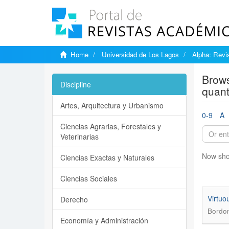
Home
Universidad de Los Lagos
Alpha: Revis
Brows
Discipline
quant
Artes, Arquitectura y Urbanismo
0-9
A
Ciencias Agrarias, Forestales y
Veterinarias
Now sho
Ciencias Exactas y Naturales
Ciencias Sociales
Virtuo
Derecho
Bordon
Economía y Administración