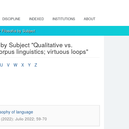
DISCIPLINE
INDEXED
INSTITUTIONS
ABOUT
 Filosofía by Subject
by Subject "Qualitative vs.
rpus linguistics; virtuous loops"
U
V
W
X
Y
Z
osophy of language
 (2022): Julio 2022; 59-70