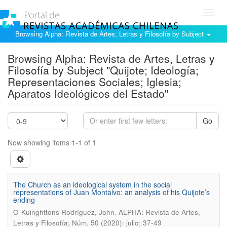
Toggl
navig
Browsing Alpha: Revista de Artes, Letras y Filosofía by Subject
Browsing Alpha: Revista de Artes, Letras y
Filosofía by Subject "Quijote; Ideología;
Representaciones Sociales; Iglesia;
Aparatos Ideológicos del Estado"
Go
Now showing items 1-1 of 1
The Church as an ideological system in the social
representations of Juan Montalvo: an analysis of his Quijote’s
ending
.
O´Kuinghttons Rodríguez, John
ALPHA: Revista de Artes,
Letras y Filosofía; Núm. 50 (2020): julio; 37-49