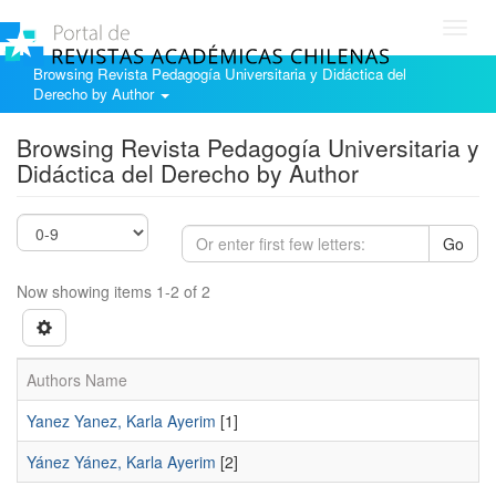
Toggl
navig
Browsing Revista Pedagogía Universitaria y Didáctica del
Derecho by Author
Browsing Revista Pedagogía Universitaria y
Didáctica del Derecho by Author
Go
Now showing items 1-2 of 2
Authors Name
Yanez Yanez, Karla Ayerim
[1]
Yánez Yánez, Karla Ayerim
[2]