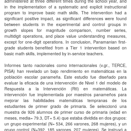
administered at three different times during the school year, and
in the implementation of a systematic and explicit instructional
program to improve basic math skills. The intervention had a
significant positive impact, as significant differences were found
between students in the experimental and control groups in
growth slopes for magnitude comparison, number series,
multidigit operations, and place value understanding measures,
except for one-digit operations. In conclusion, Panamanian first-
grade students benefited from a Tier 1 intervention based on
basic math skills, implemented by in-service teachers.
Informes tanto nacionales como internacionales (v.gr., TERCE,
PISA) han revelado un bajo rendimiento en matemáticas en la
población escolar panameña. Este estudio fue diseñado para
evaluar la eficacia de una intervención de Nivel 1 del modelo de
Respuesta a la Intervención (RtI) en matemáticas. La
intervención fue implementada por maestros panameños para
mejorar las habilidades matemáticas tempranas de los
estudiantes de primer grado de primaria. Se seleccionó una
muestra de 926 alumnos de primer curso de primaria (edad en
meses, media= 79.3, DT= 5.4) que estaba dividida en dos grupos:
un grupo experimental (N= 534, 266 varones, 268 mujeres), y un
grupo control (N=392, 185 varones, 207 mujeres). Se instruyó a