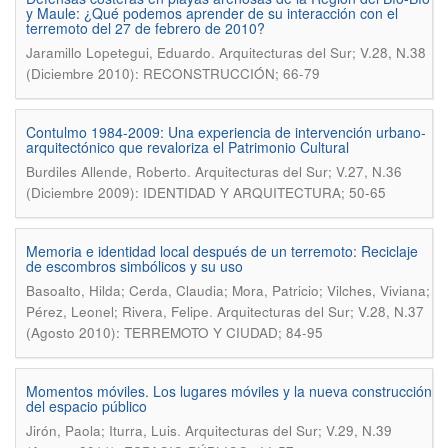
y Maule: ¿Qué podemos aprender de su interacción con el
terremoto del 27 de febrero de 2010?
.
Jaramillo Lopetegui, Eduardo
Arquitecturas del Sur; V.28, N.38
(Diciembre 2010): RECONSTRUCCIÓN; 66-79
Contulmo 1984-2009: Una experiencia de intervención urbano-
arquitectónico que revaloriza el Patrimonio Cultural
.
Burdiles Allende, Roberto
Arquitecturas del Sur; V.27, N.36
(Diciembre 2009): IDENTIDAD Y ARQUITECTURA; 50-65
Memoria e identidad local después de un terremoto: Reciclaje
de escombros simbólicos y su uso
Basoalto, Hilda; Cerda, Claudia; Mora, Patricio; Vilches, Viviana;
.
Pérez, Leonel; Rivera, Felipe
Arquitecturas del Sur; V.28, N.37
(Agosto 2010): TERREMOTO Y CIUDAD; 84-95
Momentos móviles. Los lugares móviles y la nueva construcción
del espacio público
.
Jirón, Paola; Iturra, Luis
Arquitecturas del Sur; V.29, N.39