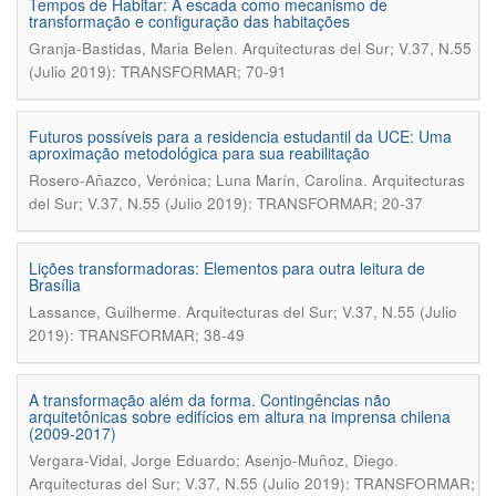
Tempos de Habitar: A escada como mecanismo de
transformação e configuração das habitações
.
Granja-Bastidas, Maria Belen
Arquitecturas del Sur; V.37, N.55
(Julio 2019): TRANSFORMAR; 70-91
Futuros possíveis para a residencia estudantil da UCE: Uma
aproximação metodológica para sua reabilitação
.
Rosero-Añazco, Verónica; Luna Marín, Carolina
Arquitecturas
del Sur; V.37, N.55 (Julio 2019): TRANSFORMAR; 20-37
Lições transformadoras: Elementos para outra leitura de
Brasília
.
Lassance, Guilherme
Arquitecturas del Sur; V.37, N.55 (Julio
2019): TRANSFORMAR; 38-49
A transformação além da forma. Contingências não
arquitetônicas sobre edifícios em altura na imprensa chilena
(2009-2017)
.
Vergara-Vidal, Jorge Eduardo; Asenjo-Muñoz, Diego
Arquitecturas del Sur; V.37, N.55 (Julio 2019): TRANSFORMAR;