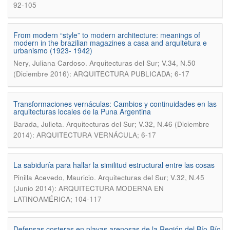
92-105
From modern “style” to modern architecture: meanings of
modern in the brazilian magazines a casa and arquitetura e
urbanismo (1923- 1942)
.
Nery, Juliana Cardoso
Arquitecturas del Sur; V.34, N.50
(Diciembre 2016): ARQUITECTURA PUBLICADA; 6-17
Transformaciones vernáculas: Cambios y continuidades en las
arquitecturas locales de la Puna Argentina
.
Barada, Julieta
Arquitecturas del Sur; V.32, N.46 (Diciembre
2014): ARQUITECTURA VERNÁCULA; 6-17
La sabiduría para hallar la similitud estructural entre las cosas
.
Pinilla Acevedo, Mauricio
Arquitecturas del Sur; V.32, N.45
(Junio 2014): ARQUITECTURA MODERNA EN
LATINOAMÉRICA; 104-117
Defensas costeras en playas arenosas de la Región del Bío-Bío