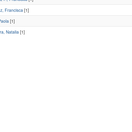
z, Francisca
[1]
Paola
[1]
a, Natalia
[1]