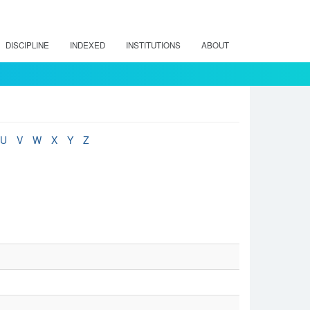
DISCIPLINE
INDEXED
INSTITUTIONS
ABOUT
U
V
W
X
Y
Z