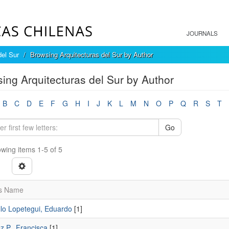
JOURNALS
del Sur
Browsing Arquitecturas del Sur by Author
ing Arquitecturas del Sur by Author
B
C
D
E
F
G
H
I
J
K
L
M
N
O
P
Q
R
S
T
Go
wing items 1-5 of 5
s Name
llo Lopetegui, Eduardo
[1]
z P., Francisca
[1]