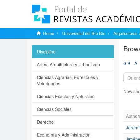
Home
Universidad del Bío-Bío
Arquitecturas 
Brows
Discipline
0-9
A
Artes, Arquitectura y Urbanismo
Ciencias Agrarias, Forestales y
Veterinarias
Now sho
Ciencias Exactas y Naturales
Ciencias Sociales
Author
Derecho
Jarami
Economía y Administración
Jiméne