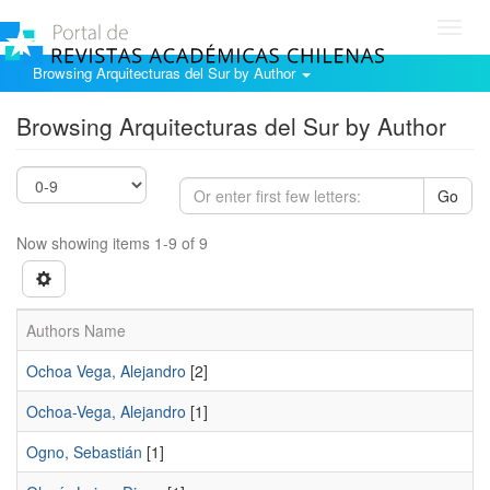
Toggl
navig
Browsing Arquitecturas del Sur by Author
Browsing Arquitecturas del Sur by Author
Go
Now showing items 1-9 of 9
Authors Name
Ochoa Vega, Alejandro
[2]
Ochoa-Vega, Alejandro
[1]
Ogno, Sebastián
[1]