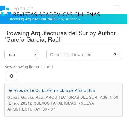
Toggl
navig
Browsing Arquitecturas del Sur by Author
Browsing Arquitecturas del Sur by Author
"García-García, Raúl"
Go
Now showing items 1-1 of 1
Reflexos de Le Corbusier na obra de Álvaro Siza
.
García-García, Raúl
ARQUITECTURAS DEL SUR; V.39, N.59
(Enero 2021): NUEVOS PARADIGMAS, ¿NUEVA
ARQUITECTURA?; 86 - 97