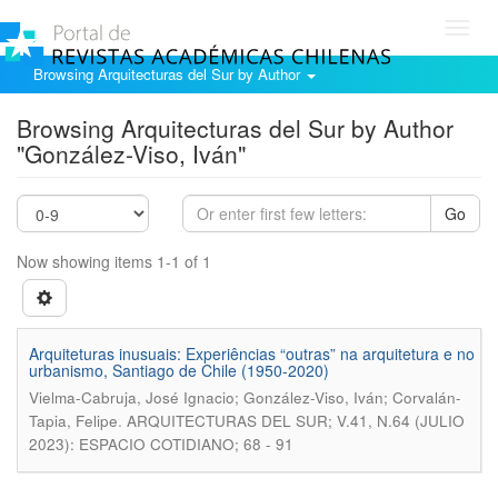
Toggl
navig
Browsing Arquitecturas del Sur by Author
Browsing Arquitecturas del Sur by Author
"González-Viso, Iván"
Go
Now showing items 1-1 of 1
Arquiteturas inusuais: Experiências “outras” na arquitetura e no
urbanismo, Santiago de Chile (1950-2020)
Vielma-Cabruja, José Ignacio; González-Viso, Iván; Corvalán-
.
Tapia, Felipe
ARQUITECTURAS DEL SUR; V.41, N.64 (JULIO
2023): ESPACIO COTIDIANO; 68 - 91